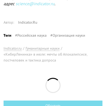
адрес
science@indicator.ru
.
Автор
:
Indicator.Ru
#
Российская наука
#
Организация науки
Теги
Indicator.ru
/
Гуманитарные науки
/
«КиберЛенинка» в июле: мечты об Апокалипсисе,
постчеловек и тактика допроса
Обсудить