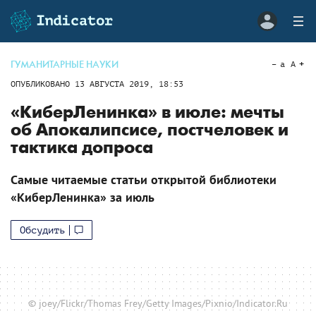
ГУМАНИТАРНЫЕ НАУКИ
a
A
ОПУБЛИКОВАНО
13 АВГУСТА 2019, 18:53
«КиберЛенинка» в июле: мечты
об Апокалипсисе, постчеловек и
тактика допроса
Самые читаемые статьи открытой библиотеки
«КиберЛенинка» за июль
Обсудить
© joey/Flickr/Thomas Frey/Getty Images/Pixnio/Indicator.Ru