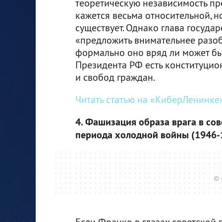
теоретическую независимость про
кажется весьма относительной, н
существует. Однако глава госуда
«предложить внимательнее разоб
формально оно вряд ли может бы
Президента РФ есть конституцион
и свобод граждан.
Читать статью на «КиберЛенинке»
4. Фашизация образа врага в со
периода холодной войны (1946-1
© 
Если Франко в глазах советской