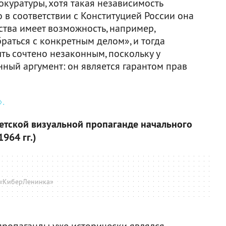
куратуры, хотя такая независимость
о в соответствии с Конституцией России она
рства имеет возможность, например,
раться с конкретным делом», и тогда
ть сочтено незаконным, поскольку у
ный аргумент: он является гарантом прав
.
ветской визуальной пропаганде начального
964 гг.)
«КиберЛенинка»
 пропаганды уже исторически являлся