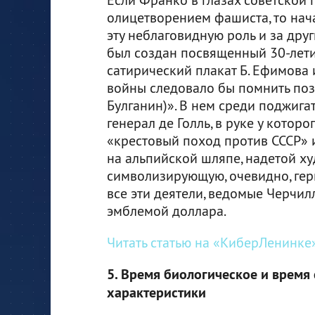
олицетворением фашиста, то нач
эту неблаговидную роль и за друг
был создан посвященный 30-лет
сатирический плакат Б. Ефимова
войны следовало бы помнить поз
Булганин)». В нем среди поджиг
генерал де Голль, в руке у котор
«крестовый поход против СССР» и
на альпийской шляпе, надетой х
символизирующую, очевидно, гер
все эти деятели, ведомые Черчил
эмблемой доллара.
Читать статью на «КиберЛенинке»
5. Время биологическое и время
характеристики