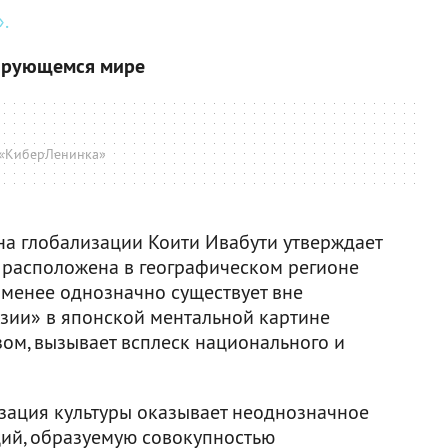
.
зирующемся мире
«КиберЛенинка»
а глобализации Коити Ивабути утверждает
 расположена в географическом регионе
 менее однозначно существует вне
Азии» в японской ментальной картине
зом, вызывает всплеск национального и
изация культуры оказывает неоднозначное
ий, образуемую совокупностью