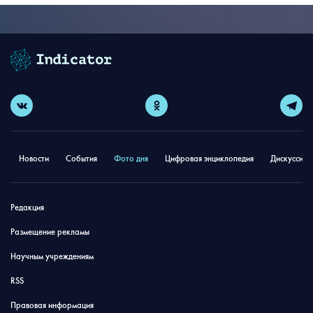
Новости
События
Фото дня
Цифровая энциклопедия
Дискуссион
Редакция
Размещение рекламы
Научным учреждениям
RSS
Правовая информация