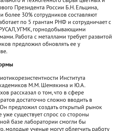
вого Президента России Б.Н. Ельцина,
ии более 30% сотрудников составляют
аботает по 5 грантам РНФ и сотрудничает с
РУСАЛ, УГМК, горнодобывающими
ми. Работа с металлами требует развитой
иков предложил обновлять ее у
ве.
формы
иотикорезистентности Института
кадемиков М.М. Шемякина и Ю.А.
ов рассказал о том, что в сфере
ратов достаточно сложно вводить в
 Он предложил создать открытый рынок
 уже существует спрос со стороны
ной базе лаборатории смогли бы
го, молодые ученые могут облегчить работу