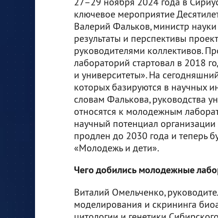
27–29 ноября 2024 года в Сириус
ключевое мероприятие Десятилети
Валерий Фальков, министр науки
результаты и перспективы проек
руководителями коллективов. П
лабораторий стартовал в 2018 г
и университеты». На сегодняшний
которых базируются в научных инс
словам Фалькова, руководства у
относятся к молодежным лаборат
научный потенциал организации 
продлен до 2030 года и теперь б
«Молодежь и дети».
Чего добились молодежные лабо
Виталий Омельченко, руководит
моделирования и скрининга био
цитологии и генетики Сибирског