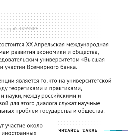
сс служба НИУ ВШЭ
 состоится XX Апрельская международная
мам развития экономики и общества,
едовательским университетом «Высшая
 участии Всемирного банка.
ции является то, что на университетской
ду теоретиками и практиками,
 и науки, между российскими и
ой для этого диалога служат научные
льных проблем государства и общества.
т участие около
ЧИТАЙТЕ ТАКЖЕ
0 иностранных