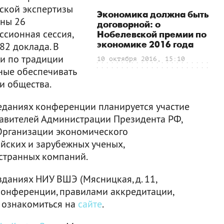
еской экспертизы
Экономика должна быть
ны 26
договорной: о
ссионная сессия,
Нобелевской премии по
экономике 2016 года
82 доклада. В
и по традиции
10 октября 2016, 15:10
бные обеспечивать
и общества.
еданиях конференции планируется участие
тавителей Администрации Президента РФ,
Организации экономического
ийских и зарубежных ученых,
странных компаний.
даниях НИУ ВШЭ (Мясницкая, д. 11,
 конференции, правилами аккредитации,
 ознакомиться на
сайте
.