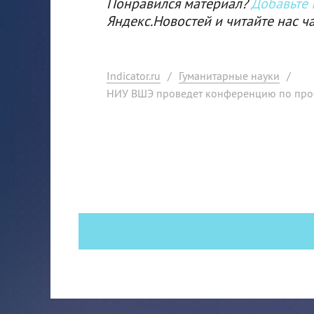
Понравился материал?
Добавьте I
Яндекс.Новостей и читайте нас ч
Indicator.ru
/
Гуманитарные науки
/
НИУ ВШЭ проведет конференцию по проб