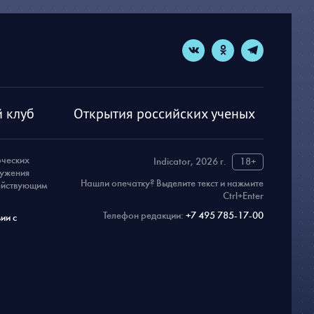
 клуб
Открытия российских ученых
рческих
Indicator, 2026 г.
18+
ружения
Нашли опечатку? Выделите текст и нажмите
действующим
Ctrl+Enter
Телефон редакции:
+7 495 785-17-00
ии с