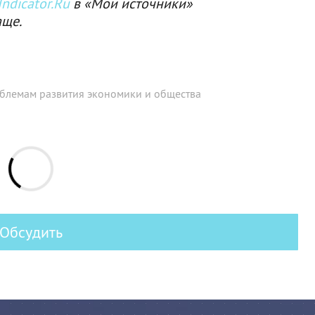
ndicator.Ru
в «Мои источники»
аще.
лемам развития экономики и общества
Обсудить