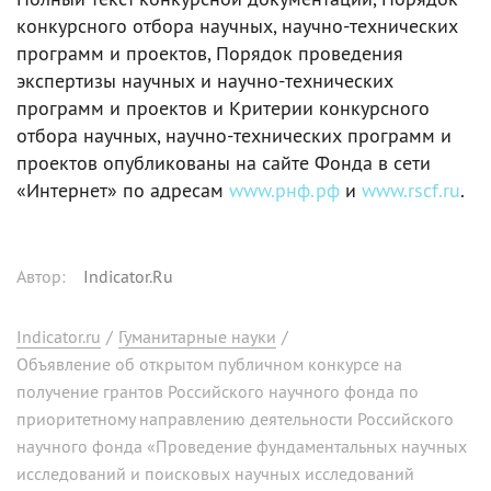
конкурсного отбора научных, научно-технических
программ и проектов, Порядок проведения
экспертизы научных и научно-технических
программ и проектов и Критерии конкурсного
отбора научных, научно-технических программ и
проектов опубликованы на сайте Фонда в сети
«Интернет» по адресам
www.рнф.рф
и
www.rscf.ru
.
Автор
:
Indicator.Ru
Indicator.ru
/
Гуманитарные науки
/
Объявление об открытом публичном конкурсе на
получение грантов Российского научного фонда по
приоритетному направлению деятельности Российского
научного фонда «Проведение фундаментальных научных
исследований и поисковых научных исследований