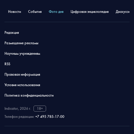
Новости
События
Фото дня
Цифровая энциклопедия
Дискуссион
Редакция
Размещение рекламы
Научным учреждениям
RSS
Правовая информация
Условия использования
Политика конфиденциальности
Indicator, 2026 г.
18+
Телефон редакции:
+7 495 785-17-00