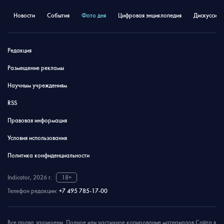
Новости
События
Фото дня
Цифровая энциклопедия
Дискуссион
Редакция
Размещение рекламы
Научным учреждениям
RSS
Правовая информация
Условия использования
Политика конфиденциальности
Indicator, 2026 г.
18+
Телефон редакции:
+7 495 785-17-00
Все права защищены. Полное или частичное копирование материалов Сайта в