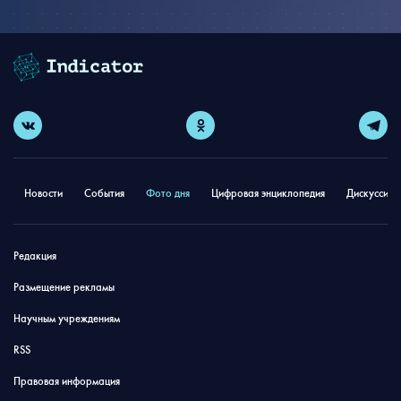
Новости
События
Фото дня
Цифровая энциклопедия
Дискуссион
Редакция
Размещение рекламы
Научным учреждениям
RSS
Правовая информация