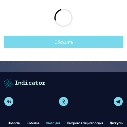
Обсудить
Новости
События
Фото дня
Цифровая энциклопедия
Дискуссион