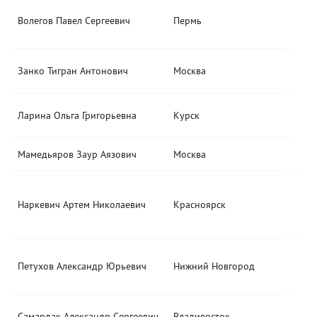
Волегов Павел Сергеевич
Пермь
Занко Тигран Антонович
Москва
Ларина Ольга Григорьевна
Курск
Мамедьяров Заур Аязович
Москва
Наркевич Артем Николаевич
Красноярск
Петухов Александр Юрьевич
Нижний Новгород
Самардак Александр Сергеевич
Владивосток