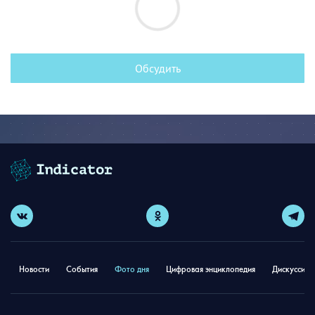
Обсудить
Новости
События
Фото дня
Цифровая энциклопедия
Дискуссион