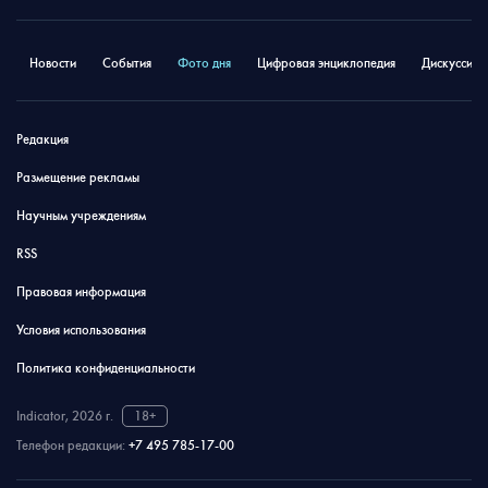
Новости
События
Фото дня
Цифровая энциклопедия
Дискуссион
Редакция
Размещение рекламы
Научным учреждениям
RSS
Правовая информация
Условия использования
Политика конфиденциальности
Indicator, 2026 г.
18+
Телефон редакции:
+7 495 785-17-00