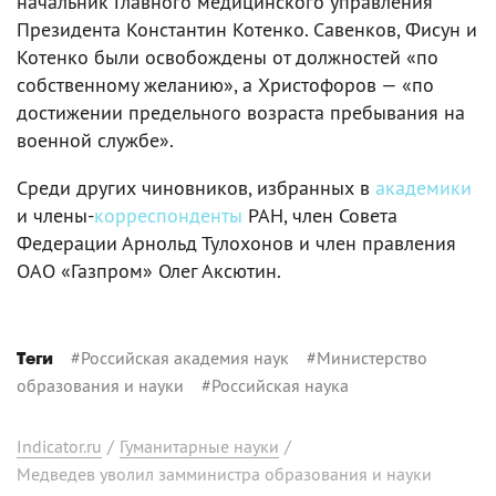
начальник Главного медицинского управления
Президента Константин Котенко. Савенков, Фисун и
Котенко были освобождены от должностей «по
собственному желанию», а Христофоров — «по
достижении предельного возраста пребывания на
военной службе».
Среди других чиновников, избранных в
академики
и члены-
корреспонденты
РАН, член Совета
Федерации Арнольд Тулохонов и член правления
ОАО «Газпром» Олег Аксютин.
#
Российская академия наук
#
Министерство
Теги
образования и науки
#
Российская наука
Indicator.ru
/
Гуманитарные науки
/
Медведев уволил замминистра образования и науки