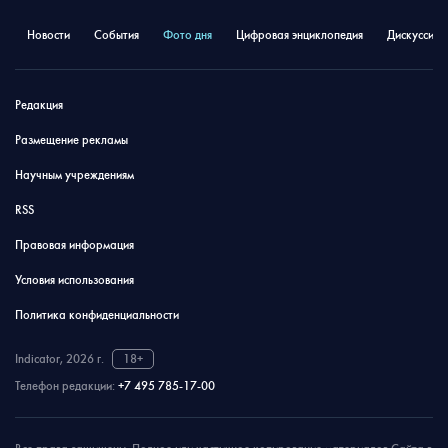
Новости
События
Фото дня
Цифровая энциклопедия
Дискуссион
Редакция
Размещение рекламы
Научным учреждениям
RSS
Правовая информация
Условия использования
Политика конфиденциальности
Indicator, 2026 г.
18+
Телефон редакции:
+7 495 785-17-00