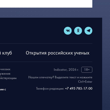
 клуб
Открытия российских ученых
рческих
Indicator, 2026 г.
18+
ружения
Нашли опечатку? Выделите текст и нажмите
действующим
Ctrl+Enter
Телефон редакции:
+7 495 785-17-00
ии с