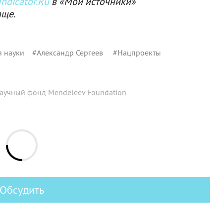
ndicator.Ru
в «Мои источники»
аще.
я науки
#
Александр Сергеев
#
Нацпроекты
научный фонд Mendeleev Foundation
Обсудить