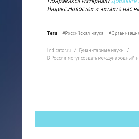
Понравился материал?
Добавьте I
Яндекс.Новостей и читайте нас ч
#
Российская наука
#
Организаци
Теги
Indicator.ru
/
Гуманитарные науки
/
В России могут создать международный 