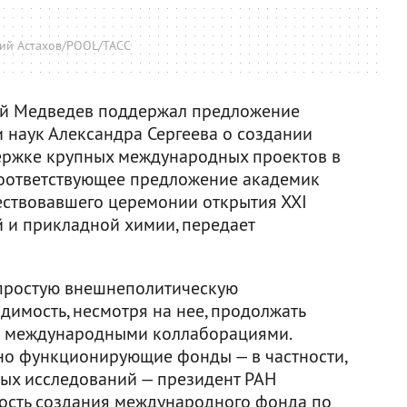
ий Астахов/POOL/ТАСС
ий Медведев поддержал предложение
 наук Александра Сергеева о создании
ржке крупных международных проектов в
Соответствующее предложение академик
ествовавшего церемонии открытия ХХI
 и прикладной химии, передает
епростую внешнеполитическую
димость, несмотря на нее, продолжать
и международными коллаборациями.
шно функционирующие фонды — в частности,
ых исследований — президент РАН
ость создания международного фонда по