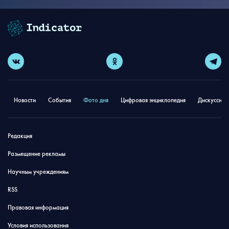
Новости
События
Фото дня
Цифровая энциклопедия
Дискуссион
Редакция
Размещение рекламы
Научным учреждениям
RSS
Правовая информация
Условия использования