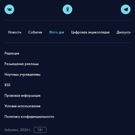
Новости
События
Фото дня
Цифровая энциклопедия
Дискуссион
Редакция
Размещение рекламы
Научным учреждениям
RSS
Правовая информация
Условия использования
Политика конфиденциальности
Indicator, 2026 г.
18+