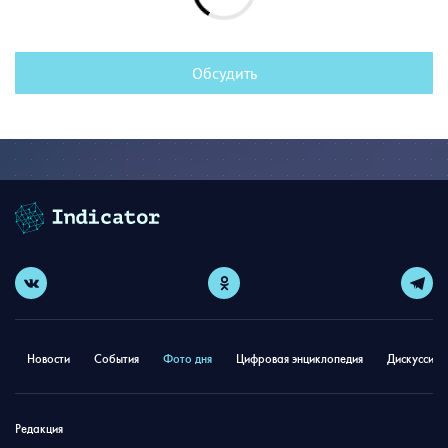
Обсудить
Новости
События
Фото дня
Цифровая энциклопедия
Дискуссион
Редакция