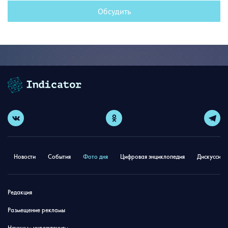
Обсудить
Новости
События
Фото дня
Цифровая энциклопедия
Дискуссион
Редакция
Размещение рекламы