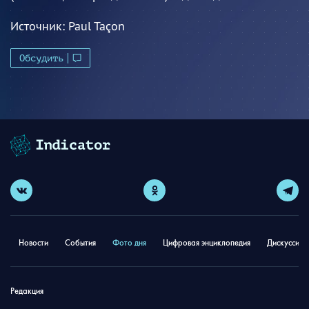
Источник:
Paul Taçon
Обсудить
Новости
События
Фото дня
Цифровая энциклопедия
Дискуссион
Редакция