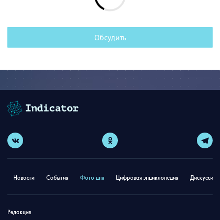
Обсудить
Новости
События
Фото дня
Цифровая энциклопедия
Дискуссион
Редакция