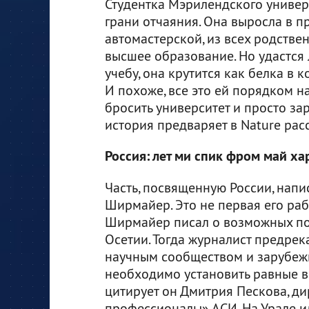
Студентка Мэрилендского универс
грани отчаяния. Она выросла в п
автомастерской, из всех родстве
высшее образование. Но удастся 
учебу, она крутится как белка в к
И похоже, все это ей порядком н
бросить университет и просто за
история предваряет в Nature расс
Россия: лет ми спик фром май ха
Часть, посвященную России, нап
Ширмайер. Это не первая его раб
Ширмайер писал о возможных по
Осетии. Тогда журналист предре
научным сообществом и зарубеж
необходимо установить равные 
цитирует он Дмитрия Пескова, д
профессионалы» АСИ. На Урале ил