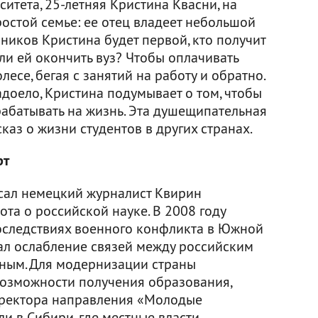
итета, 25-летняя Кристина Квасни, на
ростой семье: ее отец владеет небольшой
нников Кристина будет первой, кто получит
ли ей окончить вуз? Чтобы оплачивать
олесе, бегая с занятий на работу и обратно.
адоело, Кристина подумывает о том, чтобы
рабатывать на жизнь. Эта душещипательная
каз о жизни студентов в других странах.
рт
исал немецкий журналист Квирин
ота о российской науке. В 2008 году
следствиях военного конфликта в Южной
кал ослабление связей между российским
ным. Для модернизации страны
возможности получения образования,
иректора направления «Молодые
и в Сибири, где местные власти