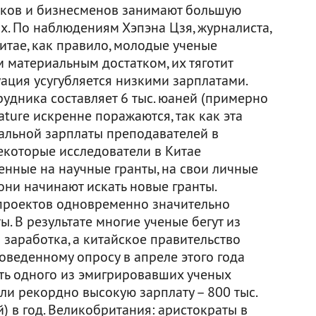
иков и бизнесменов занимают большую
х. По наблюдениям Хэпэна Цзя, журналиста,
итае, как правило, молодые ученые
 материальным достатком, их тяготит
ация усугубляется низкими зарплатами.
удника составляет 6 тыс. юаней (примерно
Nature искренне поражаются, так как эта
чальной зарплаты преподавателей в
некоторые исследователи в Китае
енные на научные гранты, на свои личные
 они начинают искать новые гранты.
проектов одновременно значительно
ы. В результате многие ученые бегут из
 заработка, а китайское правительство
роведенному опросу в апреле этого года
ить одного из эмигрировавших ученых
ли рекордно высокую зарплату – 800 тыс.
) в год. Великобритания: аристократы в