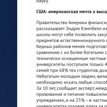
науку.
США: американская мечта о выс
Правительство Америки финансир
рассказывает Эндрю Кэмпбелл из
школы могут себе позволить зак
предметов естественнонаучного ц
бедных районов менее подготовле
сравнению с их более богатыми с
технически оснащенные частные 
университеты поступили только
семей при 68% тех студентов, до
Небогатым молодым людям, жела
необходимо искать любые способ
За 10 лет, сообщает эксперт, межд
проживание и питание повысилис
учреждениях, и на 25% – в частн
университетах годовая плата за 