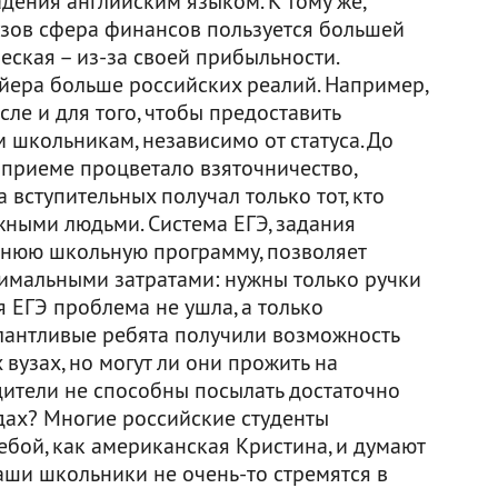
дения английским языком. К тому же,
зов сфера финансов пользуется большей
ская – из-за своей прибыльности.
ера больше российских реалий. Например,
сле и для того, чтобы предоставить
м школьникам, независимо от статуса. До
 приеме процветало взяточничество,
 вступительных получал только тот, кто
жными людьми. Система ЕГЭ, задания
днюю школьную программу, позволяет
нимальными затратами: нужны только ручки
я ЕГЭ проблема не ушла, а только
алантливые ребята получили возможность
вузах, но могут ли они прожить на
дители не способны посылать достаточно
дах? Многие российские студенты
ебой, как американская Кристина, и думают
наши школьники не очень-то стремятся в