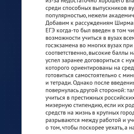
из-за недостаточно хорошего вла
среди способных выпускников ву
популярностью, нежели академиче
Добавим к рассуждениям Ширмай
ЕГЭ когда-то был введен в том чи
возможности учиться в вузах все
госэкзамена во многих вузах при
соответственно, высокие баллы на
успел заранее договориться с ну
которого ориентированы на сре
готовиться самостоятельно с ми
и тетради. Однако после введени
повернулась другой стороной: т
учиться в престижных российских 
мизерную стипендию, если их ро
средств на жизнь в крупных горо
разрываются между работой и уч
о том, чтобы поскорее уехать, а 