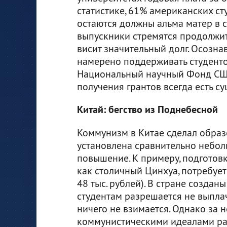
статистике, 61% американских с
остаются должны альма матер в с
выпускники стремятся продолжить
висит значительный долг. Осозна
намерено поддерживать студенто
Национальный научный Фонд США
получения грантов всегда есть с
Китай: бегство из Поднебесной
Коммунизм в Китае сделал образ
установлена сравнительно неболь
повышение. К примеру, подготовк
как столичный Цинхуа, потребует
48 тыс. рублей). В стране созда
студентам разрешается не выплач
ничего не взимается. Однако за
коммунистическими идеалами рав