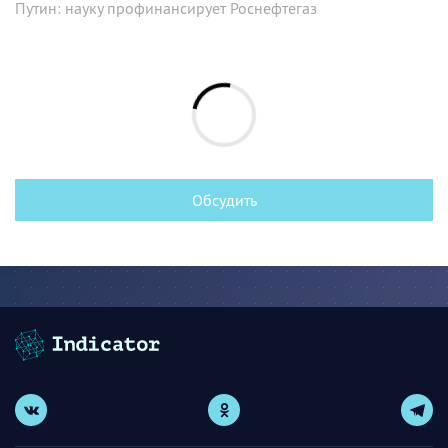
Путин: науку профинансирует Роснефтегаз
Обсудить