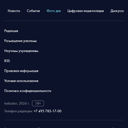
Новости
События
Фото дня
Цифровая энциклопедия
Дискуссион
Редакция
Размещение рекламы
Научным учреждениям
RSS
Правовая информация
Условия использования
Политика конфиденциальности
Indicator, 2026 г.
18+
Телефон редакции:
+7 495 785-17-00