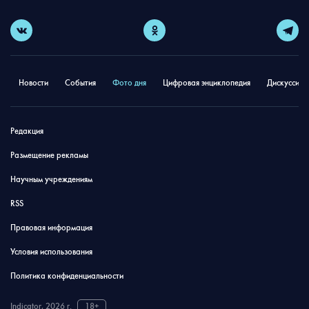
Новости
События
Фото дня
Цифровая энциклопедия
Дискуссион
Редакция
Размещение рекламы
Научным учреждениям
RSS
Правовая информация
Условия использования
Политика конфиденциальности
Indicator, 2026 г.
18+