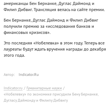
американцы Бен Бернанке, Дуглас Даймонд и
Филип Дибвиг. Трансляция велась на сайте премии.
Бен Бернанке, Дуглас Даймонд и Филип Дибвиг
получили премию за «исследования банков и
финансовых кризисов».
Это последняя «Нобелевка» в этом году. Теперь все
лауреаты будут ждать вручения награды до декабря
этого года.
Автор
:
Indicator.Ru
Indicator.ru
/
Гуманитарные науки
/
«Нобелевку» по экономике присудили Бену Бернанке,
Дугласу Даймонду и Филипу Дибвигу