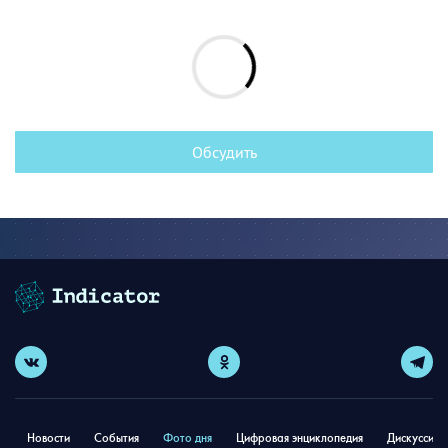
Обсудить
Новости
События
Фото дня
Цифровая энциклопедия
Дискуссион