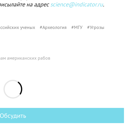
рисылайте на адрес
science@indicator.ru
.
ссийских ученых
#
Археология
#
МГУ
#
Угрозы
вам американских рабов
Обсудить