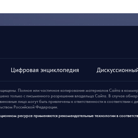
Цифровая энциклопедия
Дискуссионный
ащищены. Полное или частичное копирование материалов Сайта в комме
шено только с письменного разрешения владельца Сайта. В случае обна
виновные лица могут быть привлечены к ответственности в соответствии с 
ьством Российской Федерации.
ионном ресурсе применяются рекомендательные технологии в соответств