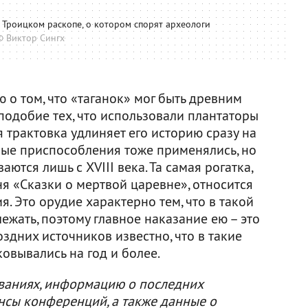
Троицком раскопе, о котором спорят археологи
© Виктор Сингх
 о том, что «таганок» мог быть древним
подобие тех, что использовали плантаторы
я трактовка удлиняет его историю сразу на
ные приспособления тоже применялись, но
тся лишь с XVIII века. Та самая рогатка,
я «Сказки о мертвой царевне», относится
. Это орудие характерно тем, что в такой
жать, поэтому главное наказание ею – это
здних источников известно, что в такие
овывались на год и более.
ваниях, информацию о последних
нсы конференций, а также данные о