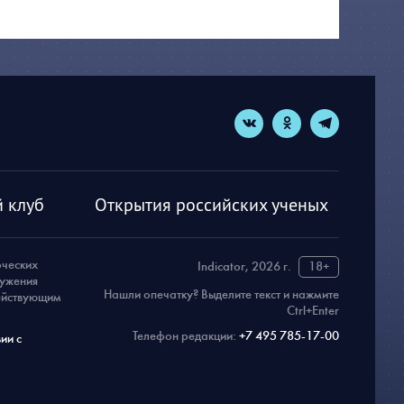
 клуб
Открытия российских ученых
рческих
Indicator, 2026 г.
18+
ружения
Нашли опечатку? Выделите текст и нажмите
действующим
Ctrl+Enter
Телефон редакции:
+7 495 785-17-00
ии с