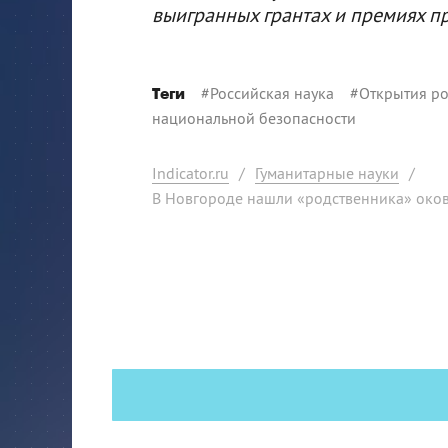
выигранных грантах и премиях п
#
Российская наука
#
Открытия ро
Теги
национальной безопасности
Indicator.ru
/
Гуманитарные науки
/
В Новгороде нашли «родственника» око