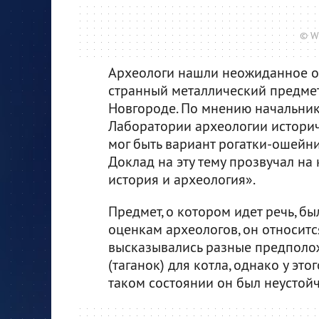
© W
Археологи нашли неожиданное об
странный металлический предмет
Новгороде. По мнению начальник
Лаборатории археологии историч
мог быть вариант рогатки-ошейни
Доклад на эту тему прозвучал н
история и археология».
Предмет, о котором идет речь, б
оценкам археологов, он относится
высказывались разные предположе
(таганок) для котла, однако у это
таком состоянии он был неустой