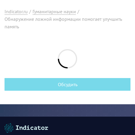
Indicator.ru
/
Гуманитарные науки
/
Обнаружение ложной информации помогает улучшить
память
Обсудить