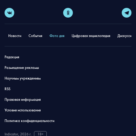
Новости
События
Фото дня
Цифровая энциклопедия
Дискуссион
Редакция
Размещение рекламы
Научным учреждениям
RSS
Правовая информация
Условия использования
Политика конфиденциальности
Indicator, 2026 г.
18+