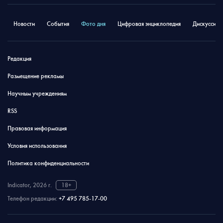
Новости
События
Фото дня
Цифровая энциклопедия
Дискуссион
Редакция
Размещение рекламы
Научным учреждениям
RSS
Правовая информация
Условия использования
Политика конфиденциальности
Indicator, 2026 г.
18+
Телефон редакции:
+7 495 785-17-00