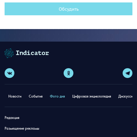
Обсудить
Новости
События
Фото дня
Цифровая энциклопедия
Дискуссион
Редакция
Размещение рекламы