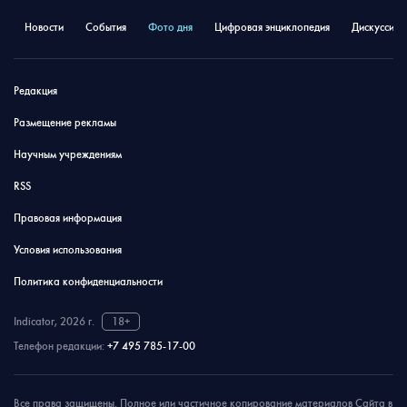
Новости
События
Фото дня
Цифровая энциклопедия
Дискуссион
Редакция
Размещение рекламы
Научным учреждениям
RSS
Правовая информация
Условия использования
Политика конфиденциальности
Indicator, 2026 г.
18+
Телефон редакции:
+7 495 785-17-00
Все права защищены. Полное или частичное копирование материалов Сайта в