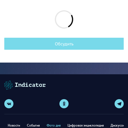
Обсудить
Новости
События
Фото дня
Цифровая энциклопедия
Дискуссион