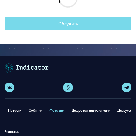
Обсудить
Новости
События
Фото дня
Цифровая энциклопедия
Дискуссион
Редакция