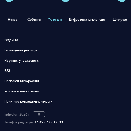
Новости
События
Фото дня
Цифровая энциклопедия
Дискуссион
Редакция
Размещение рекламы
Научным учреждениям
RSS
Правовая информация
Условия использования
Политика конфиденциальности
Indicator, 2026 г.
18+
Телефон редакции:
+7 495 785-17-00