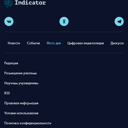
Новости
События
Фото дня
Цифровая энциклопедия
Дискуссион
Редакция
Размещение рекламы
Научным учреждениям
RSS
Правовая информация
Условия использования
Политика конфиденциальности