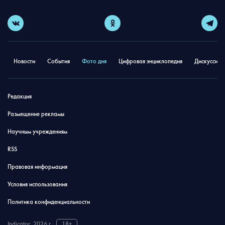
Новости
События
Фото дня
Цифровая энциклопедия
Дискуссион
Редакция
Размещение рекламы
Научным учреждениям
RSS
Правовая информация
Условия использования
Политика конфиденциальности
Indicator, 2026 г.
18+