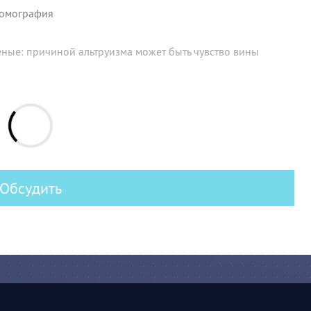
томография
еные: причиной альтруизма может быть чувство вины
Обсудить