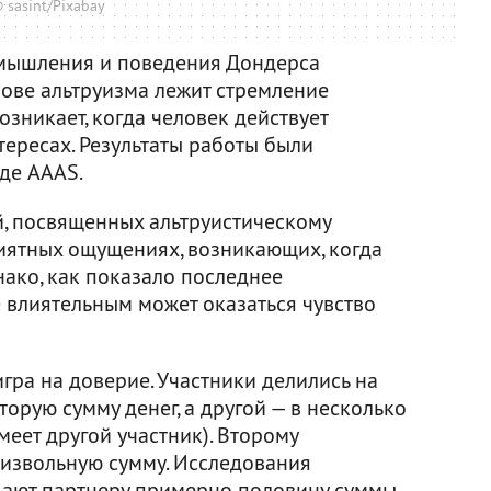
 sasint/Pixabay
 мышления и поведения Дондерса
нове альтруизма лежит стремление
озникает, когда человек действует
ересах. Результаты работы были
де AAAS.
й, посвященных альтруистическому
иятных ощущениях, возникающих, когда
нако, как показало последнее
 влиятельным может оказаться чувство
гра на доверие. Участники делились на
торую сумму денег, а другой — в несколько
меет другой участник). Второму
оизвольную сумму. Исследования
дают партнеру примерно половину суммы.