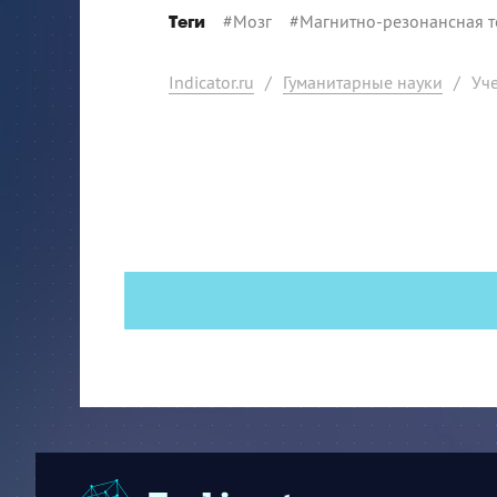
#
Мозг
#
Магнитно-резонансная 
Теги
Indicator.ru
/
Гуманитарные науки
/
Уч