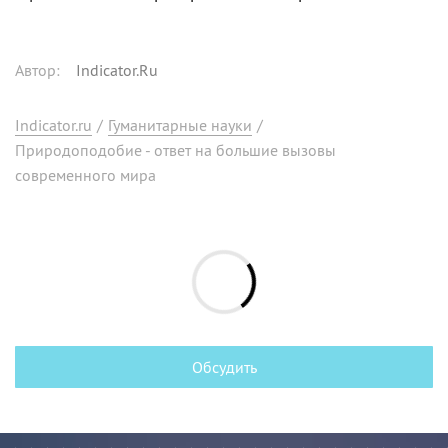
Автор
:
Indicator.Ru
Indicator.ru
/
Гуманитарные науки
/
Природоподобие - ответ на большие вызовы
современного мира
Обсудить