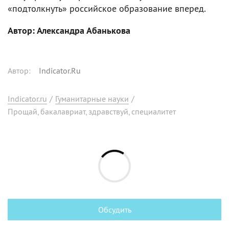
«подтолкнуть» российское образование вперед.
Автор: Александра Абанькова
Автор
:
Indicator.Ru
Indicator.ru
/
Гуманитарные науки
/
Прощай, бакалавриат, здравствуй, специалитет
Обсудить