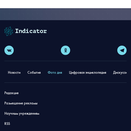
Новости
События
Фото дня
Цифровая энциклопедия
Дискуссион
Редакция
Размещение рекламы
Научным учреждениям
RSS