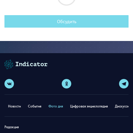
Обсудить
Новости
События
Фото дня
Цифровая энциклопедия
Дискуссион
Редакция