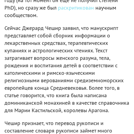
году (на тот момент он еще не получил степени
PhD), но сразу же был
раскритикован
научным
сообществом.
Сейчас Джерард Чешир заявил, что манускрипт
представляет собой сборник информации о
лекарственных средствах, терапевтических
купаниях и астрологических чтениях. Текст
затрагивает вопросы женского разума, тела,
рождения и воспитания детей в соответствии с
католическими и римско-языческими
религиозными верованиями средиземноморских
европейцев конца Средневековья. Более того, в
статье говорится, что книга была написана
доминиканской монахиней в качестве справочника
для Марии Кастильской, королевы Арагона.
Чешир признает, что перевод рукописи и
составление словаря рукописи займет много