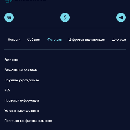
Новости
События
Фото дня
Цифровая энциклопедия
Дискуссион
Редакция
Размещение рекламы
Научным учреждениям
RSS
Правовая информация
Условия использования
Политика конфиденциальности