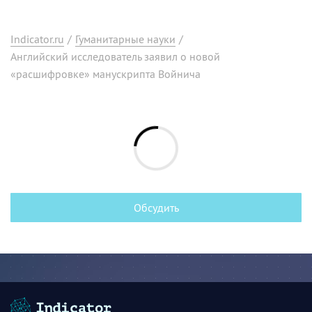
Indicator.ru
/
Гуманитарные науки
/
Английский исследователь заявил о новой
«расшифровке» манускрипта Войнича
Обсудить