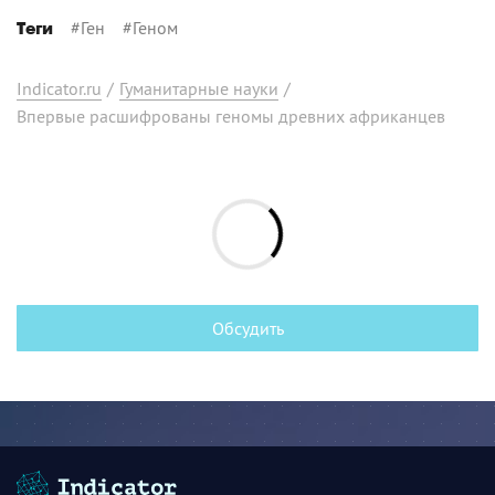
#
Ген
#
Геном
Теги
Indicator.ru
/
Гуманитарные науки
/
Впервые расшифрованы геномы древних африканцев
Обсудить