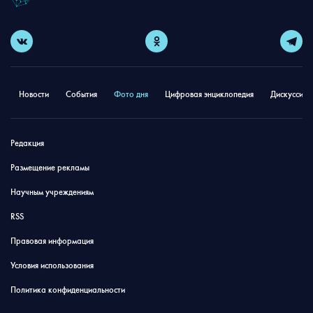
Новости
События
Фото дня
Цифровая энциклопедия
Дискуссион
Редакция
Размещение рекламы
Научным учреждениям
RSS
Правовая информация
Условия использования
Политика конфиденциальности