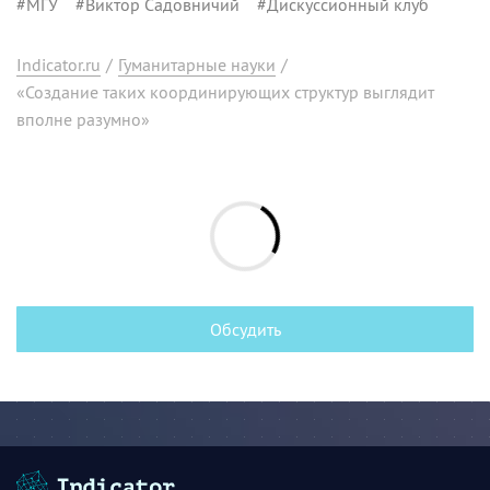
#
МГУ
#
Виктор Садовничий
#
Дискуссионный клуб
Indicator.ru
/
Гуманитарные науки
/
«Создание таких координирующих структур выглядит
вполне разумно»
Обсудить