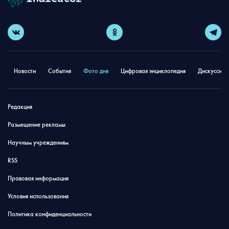
Новости
События
Фото дня
Цифровая энциклопедия
Дискуссион
Редакция
Размещение рекламы
Научным учреждениям
RSS
Правовая информация
Условия использования
Политика конфиденциальности