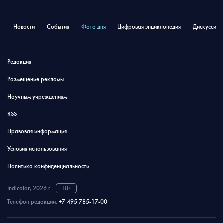
Новости
События
Фото дня
Цифровая энциклопедия
Дискуссион
Редакция
Размещение рекламы
Научным учреждениям
RSS
Правовая информация
Условия использования
Политика конфиденциальности
Indicator, 2026 г.
18+
Телефон редакции:
+7 495 785-17-00