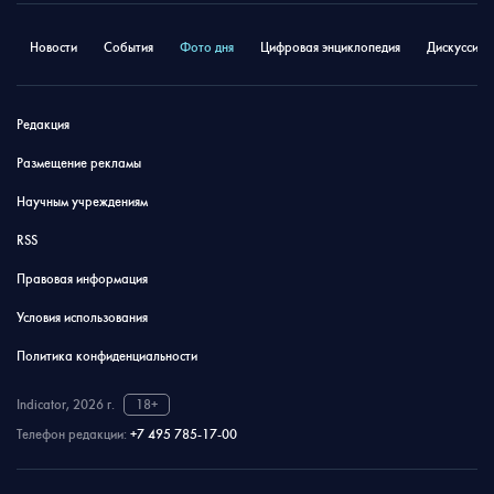
Новости
События
Фото дня
Цифровая энциклопедия
Дискуссион
Редакция
Размещение рекламы
Научным учреждениям
RSS
Правовая информация
Условия использования
Политика конфиденциальности
Indicator, 2026 г.
18+
Телефон редакции:
+7 495 785-17-00