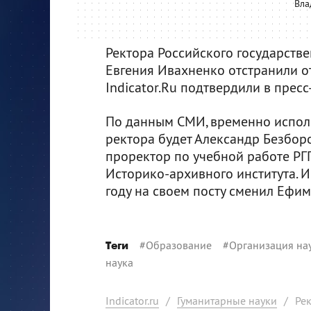
Вла
Ректора Российского государстве
Евгения Ивахненко отстранили о
Indicator.Ru подтвердили в пресс
По данным СМИ, временно испол
ректора будет Александр Безбор
проректор по учебной работе РГГ
Историко-архивного института. 
году на своем посту сменил Ефим
#
Образование
#
Организация на
Теги
наука
Indicator.ru
/
Гуманитарные науки
/
Рек