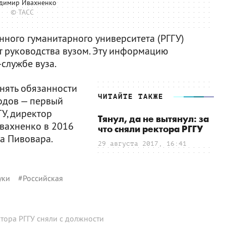
димир Ивахненко
© ТАСС
нного гуманитарного университета (РГГУ)
т руководства вузом. Эту информацию
-службе вуза.
нять обязанности
ЧИТАЙТЕ ТАКЖЕ
одов — первый
У, директор
Тянул, да не вытянул: за
Ивахненко в 2016
что сняли ректора РГГУ
а Пивовара.
29 августа 2017, 16:41
уки
#
Российская
тора РГГУ сняли с должности