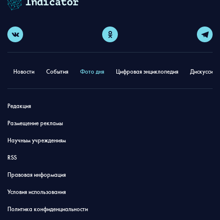
Новости
События
Фото дня
Цифровая энциклопедия
Дискуссион
Редакция
Размещение рекламы
Научным учреждениям
RSS
Правовая информация
Условия использования
Политика конфиденциальности