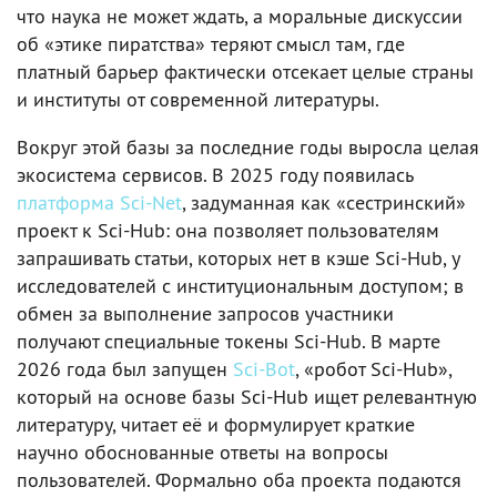
что наука не может ждать, а моральные дискуссии
об «этике пиратства» теряют смысл там, где
платный барьер фактически отсекает целые страны
и институты от современной литературы.
Вокруг этой базы за последние годы выросла целая
экосистема сервисов. В 2025 году появилась
платформа Sci‑Net
, задуманная как «сестринский»
проект к Sci‑Hub: она позволяет пользователям
запрашивать статьи, которых нет в кэше Sci‑Hub, у
исследователей с институциональным доступом; в
обмен за выполнение запросов участники
получают специальные токены Sci‑Hub. В марте
2026 года был запущен
Sci‑Bot
, «робот Sci‑Hub»,
который на основе базы Sci‑Hub ищет релевантную
литературу, читает её и формулирует краткие
научно обоснованные ответы на вопросы
пользователей. Формально оба проекта подаются