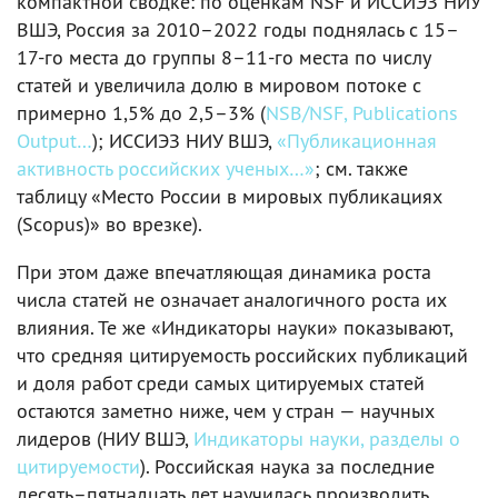
компактной сводке: по оценкам NSF и ИССИЭЗ НИУ
ВШЭ, Россия за 2010–2022 годы поднялась с 15–
17-го места до группы 8–11-го места по числу
статей и увеличила долю в мировом потоке с
примерно 1,5% до 2,5–3% (
NSB/NSF, Publications
Output…
); ИССИЭЗ НИУ ВШЭ,
«Публикационная
активность российских ученых…»
; см. также
таблицу «Место России в мировых публикациях
(Scopus)» во врезке).
При этом даже впечатляющая динамика роста
числа статей не означает аналогичного роста их
влияния. Те же «Индикаторы науки» показывают,
что средняя цитируемость российских публикаций
и доля работ среди самых цитируемых статей
остаются заметно ниже, чем у стран — научных
лидеров (НИУ ВШЭ,
Индикаторы науки, разделы о
цитируемости
). Российская наука за последние
десять–пятнадцать лет научилась производить