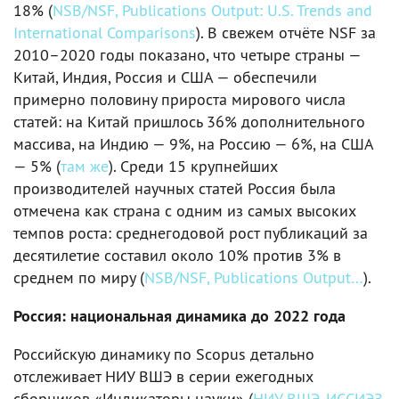
18% (
NSB/NSF, Publications Output: U.S. Trends and
International Comparisons
). В свежем отчёте NSF за
2010–2020 годы показано, что четыре страны —
Китай, Индия, Россия и США — обеспечили
примерно половину прироста мирового числа
статей: на Китай пришлось 36% дополнительного
массива, на Индию — 9%, на Россию — 6%, на США
— 5% (
там же
). Среди 15 крупнейших
производителей научных статей Россия была
отмечена как страна с одним из самых высоких
темпов роста: среднегодовой рост публикаций за
десятилетие составил около 10% против 3% в
среднем по миру (
NSB/NSF, Publications Output…
).
Россия: национальная динамика до 2022 года
Российскую динамику по Scopus детально
отслеживает НИУ ВШЭ в серии ежегодных
сборников «Индикаторы науки» (
НИУ ВШЭ, ИССИЭЗ,