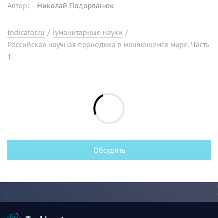
Автор
:
Николай Подорванюк
Indicator.ru
/
Гуманитарные науки
/
Российская научная периодика в меняющемся мире. Часть
1
Обсудить