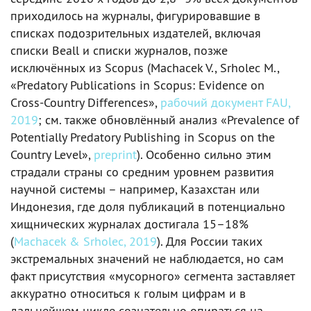
приходилось на журналы, фигурировавшие в
списках подозрительных издателей, включая
списки Beall и списки журналов, позже
исключённых из Scopus (Machacek V., Srholec M.,
«Predatory Publications in Scopus: Evidence on
Cross-Country Differences»,
рабочий документ FAU,
2019
; см. также обновлённый анализ «Prevalence of
Potentially Predatory Publishing in Scopus on the
Country Level»,
preprint
). Особенно сильно этим
страдали страны со средним уровнем развития
научной системы – например, Казахстан или
Индонезия, где доля публикаций в потенциально
хищнических журналах достигала 15–18%
(
Machacek & Srholec, 2019
). Для России таких
экстремальных значений не наблюдается, но сам
факт присутствия «мусорного» сегмента заставляет
аккуратно относиться к голым цифрам и в
дальнейшем цикле сознательно опираться на