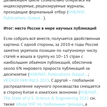
индексируемые, рецензируемые журналы,
проходящие формальный отбор (
NSB/NSF,
Publications Output…
).
Итог: место России в мире научных публикаций
Если собрать всё вместе, получается двойственная
картина. С одной стороны, за 2010-е годы Россия
заметно укрепила позиции по «штучному» числу
статей и вошла в группу из 10–15 стран с
наибольшим объёмом публикаций, обеспечив
около 6% мирового прироста публикаций за
десятилетие (
NSB/NSF, Publications Output…
;
ИССИЭЗ НИУ ВШЭ, 2023
. С другой – глобальное
распределение научного производства смещается
в сторону Китая и азиатских экономик (
NSB/NSF,
The State of U.S. Science & Engineering 2022
см.
также
обзор NSF по глобальным трендам
, а