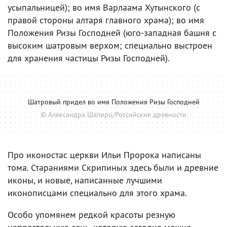
усыпальницей); во имя Варлаама Хутынского (с
правой стороны алтаря главного храма); во имя
Положения Ризы Господней (юго-западная башня с
высоким шатровым верхом; специально выстроен
для хранения частицы Ризы Господней).
Шатровый придел во имя Положения Ризы Господней
© Александра Шапиро/Российские древности
Про иконостас церкви Ильи Пророка написаны
тома. Стараниями Скрипиных здесь были и древние
иконы, и новые, написанные лучшими
иконописцами специально для этого храма.
Особо упомянем редкой красоты резную