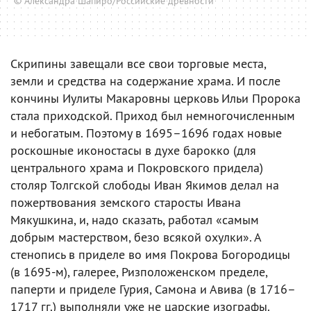
© Александра Шапиро/Российские древности
Скрипины завещали все свои торговые места,
земли и средства на содержание храма. И после
кончины Иулиты Макаровны церковь Ильи Пророка
стала приходской. Приход был немногочисленным
и небогатым. Поэтому в 1695–1696 годах новые
роскошные иконостасы в духе барокко (для
центрального храма и Покровского придела)
столяр Толгской слободы Иван Якимов делал на
пожертвования земского старосты Ивана
Мякушкина, и, надо сказать, работал «самым
добрым мастерством, безо всякой охулки». А
стенопись в приделе во имя Покрова Богородицы
(в 1695-м), галерее, Ризположенском пределе,
паперти и приделе Гурия, Самона и Авива (в 1716–
1717 гг.) выполняли уже не царские изографы.