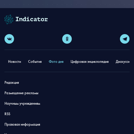
Новости
События
Фото дня
Цифровая энциклопедия
Дискуссион
Редакция
Размещение рекламы
Научным учреждениям
RSS
Правовая информация