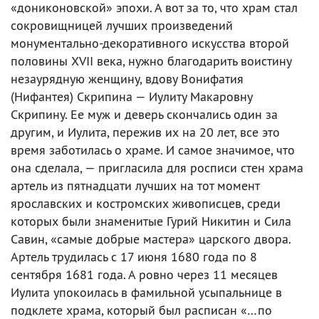
«дониконовской» эпохи. А вот за то, что храм стал
сокровищницей лучших произведений
монументально-декоративного искусства второй
половины XVII века, нужно благодарить воистину
незаурядную женщину, вдову Вонифатия
(Нифантея) Скрипина — Иулиту Макаровну
Скрипину. Ее муж и деверь скончались один за
другим, и Иулита, пережив их на 20 лет, все это
время заботилась о храме. И самое значимое, что
она сделала, — пригласила для росписи стен храма
артель из пятнадцати лучших на тот момент
ярославских и костромских живописцев, среди
которых были знаменитые Гурий Никитин и Сила
Савин, «самые добрые мастера» царского двора.
Артель трудилась с 17 июня 1680 года по 8
сентября 1681 года. А ровно через 11 месяцев
Иулита упокоилась в фамильной усыпальнице в
подклете храма, который был расписан «…по