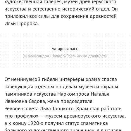
художественная галерея, музей древнерусского
искусства и естественно-исторический отдел. Он
приложил все силы для сохранения древностей
Ильи Пророка.
Алтарная часть
© Александра Шапиро/Российские древности
От неминуемой гибели интерьеры храма спасла
заведующая отделом по делам музеев и охраны
памятников искусства Наркомпроса Наталья
Ивановна Седова, жена председателя
Реввоенсовета Льва Троцкого. Храм стал работать
«по профилю» — музеем древнерусского искусства,
а к концу 1920-х получил статус «памятника
большого художественного значения». А в начале