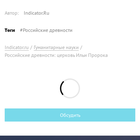
Автор
:
Indicator.Ru
#
Российские древности
Теги
Indicator.ru
/
Гуманитарные науки
/
Российские древности: церковь Ильи Пророка
Обсудить