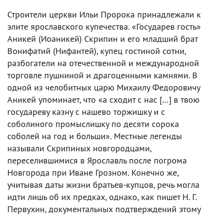
Строители церкви Ильи Пророка принадлежали к
элите ярославского купечества. «Государев гость»
Аникей (Иоаникей) Скрипин и его младший брат
Вонифатий (Нифантей), купец гостиной сотни,
разбогатели на отечественной и международной
торговле пушниной и драгоценными камнями. В
одной из челобитных царю Михаилу Федоровичу
Аникей упоминает, что «а сходит с нас […] в твою
государеву казну с нашево торжишку и с
соболиного промыслишку по десяти сорока
соболей на год и больши». Местные легенды
называли Скрипиных новгородцами,
переселившимися в Ярославль после погрома
Новгорода при Иване Грозном. Конечно же,
учитывая даты жизни братьев-купцов, речь могла
идти лишь об их предках, однако, как пишет Н. Г.
Первухин, документальных подтверждений этому