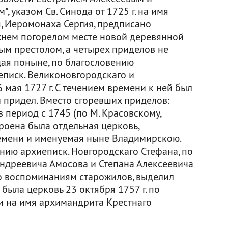
 указом Св. Синода от 1725 г. на имя
, Иеромонаха Сергия, предписано
жнем погорелом месте новой деревянной
ным престолом, а четырех приделов не
ющая поныне, по благословению
писк. Великоновгородскаго и
 мая 1727 г. С течением времени к ней был
 придел. Вместо сгоревших приделов:
в период с 1745 (по М. Красовскому,
строена была отдельная церковь,
емени и именуемая ныне Владимирскою.
нию архиеписк. Новгородскаго Стефана, по
Андреевича Амосова и Степана Алексеевича
по воспоминаниям старожилов, выделил
была церковь 23 октября 1757 г. по
и на имя архимандрита Крестнаго