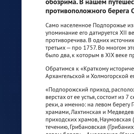
обозрима. В нашем путешес
противоположного берега О
Само населенное Подпорожье изв
упоминание его датируется XII в
противоречива. В одних источника
третьих — про 1757. Во многом это
было два, к которым в XIX веке 
Обратимся к «Краткому историч
Архангельской и Холмогорской е
«Подпорожский приход, располож
верстах от ее устья, состоит из 
реки, а именно: на левом берегу
храмами, Лахтинская и Медведевс
приходских храмов, Наумовская (
течению, Грибановская (Грибаниха