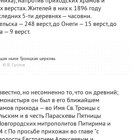
ениха), напротив приходских храмов и
 верстах. Жителей в них к 1896 году
последних 5-ти деревнях — часовни.
льска — 248 верст, до Онеги — 15 верст, до
 — 9 верст.
щая ныне Троицкая церковь
© В. Суслов
естно, но несомненно то, что он древний;
 монастыря он был в его ближайшем
амов прихода — во Имя Св. Троицы с
льским и в честь Параскевы Пятницы
Новгородских митрополитов Питирима и
4 г. По просьбе прихожан во главе "с
олости Евстратием Алексеевым и