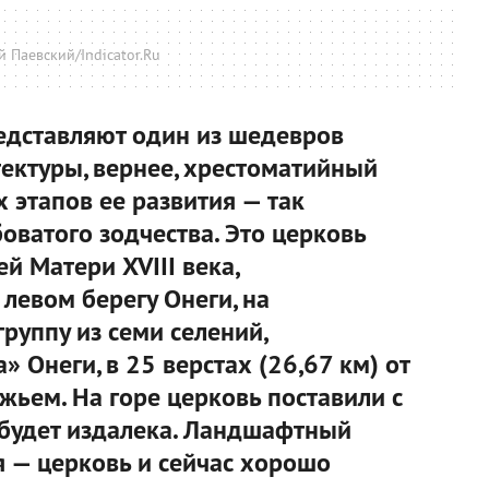
й Паевский/Indicator.Ru
едставляют один из шедевров
ектуры, вернее, хрестоматийный
 этапов ее развития — так
оватого зодчества. Это церковь
 Матери XVIII века,
левом берегу Онеги, на
руппу из семи селений,
 Онеги, в 25 верстах (26,67 км) от
жьем. На горе церковь поставили с
е будет издалека. Ландшафтный
я — церковь и сейчас хорошо