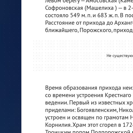
левом берегу — Амосовская (Кам
Софроновская (Машелиха ) — в 2-х
состояло 549 м. п. и 683 ж. п. В 
Расстояние от прихода до Арханге
ближайшего, Порожского, прихода
Не существую
Время образования прихода неизв
со времени устроения Крестнаго
ведении. Первый из известных хр
приделами: Богоявленским, Нико
устроен и освящен по грамотам 
Корнилия. Храм этот сгорел в 172
Троицким попом Подпорожской в