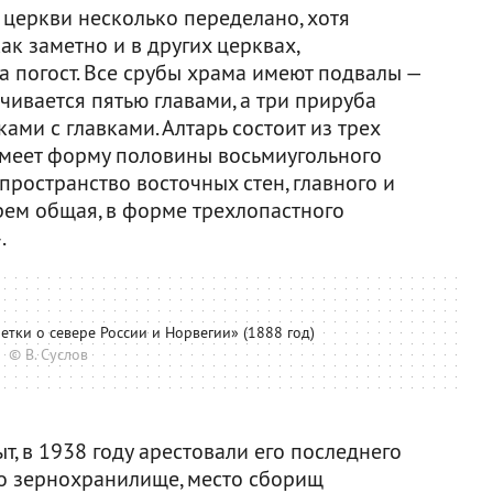
церкви несколько переделано, хотя
как заметно и в других церквах,
а погост. Все срубы храма имеют подвалы —
чивается пятью главами, а три прируба
ми с главками. Алтарь состоит из трех
имеет форму половины восьмиугольного
пространство восточных стен, главного и
рем общая, в форме трехлопастного
.
етки о севере России и Норвегии» (1888 год)
© В. Суслов
, в 1938 году арестовали его последнего
о зернохранилище, место сборищ