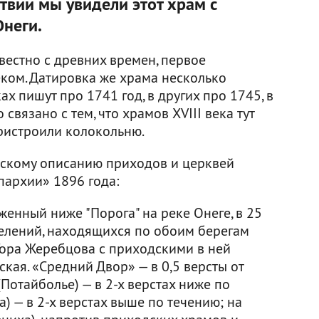
твии мы увидели этот храм с
неги.
естно с древних времен, первое
еком. Датировка же храма несколько
х пишут про 1741 год, в других про 1745, в
 связано с тем, что храмов XVIII века тут
пристроили колокольню.
ескому описанию приходов и церквей
пархии» 1896 года:
енный ниже "Порога" на реке Онеге, в 25
7 селений, находящихся по обоим берегам
 Гора Жеребцова с приходскими в ней
кая. «Средний Двор» — в 0,5 версты от
Потайболье) — в 2-х верстах ниже по
) — в 2-х верстах выше по течению; на