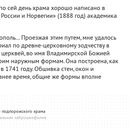
по сей день храма хорошо написано в
 России и Норвегии» (1888 год) академика
ополь… Проезжая этим путем, мне удалось
риал по древне-церковному зодчеству в
 церквей, во имя Владимирской Божией
оим наружным формам. Она построена, как
в 1741 году. Обшивка стен, окон и
внее время, общие же формы вполне
» подпорожского храма
альная заброшкофилия