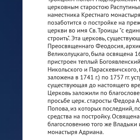
церковным старостою Распутиным",
наместника Крестнаго монастыря
позаботится о постройке на пре
церкви во имя Св. Троицы "с еди
строить". Эта церковь, существу
Преосвященнаго Феодосия, архие
Великолуцкаго, была освящена 16
пристроен теплый Богоявленский
Никольского и Параскевичского, 
заложена в 1741 г.) по 1757 гг. у
существующая до настоящего вр
Церковь заложили по благослове
просьбе церк. старосты Федора 
Попова, из которых последний, 
средства на постройку. Освящена 
благословению того же Владыки 
монастыря Адриана.