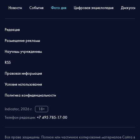
Новости
События
Фото дня
Цифровая энциклопедия
Дискуссион
Редакция
Размещение рекламы
Научным учреждениям
RSS
Правовая информация
Условия использования
Политика конфиденциальности
Indicator, 2026 г.
18+
Телефон редакции:
+7 495 785-17-00
Все права защищены. Полное или частичное копирование материалов Сайта в