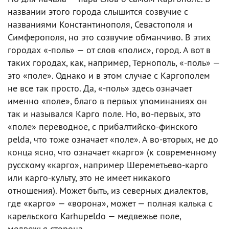
названии этого города слышится созвучие с
названиями Константинополя, Севастополя и
Симферополя, но это созвучие обманчиво. В этих
городах «-поль» — от слов «полис», город. А вот в
таких городах, как, например, Тернополь, «-поль» —
это «поле». Однако и в этом случае с Каргополем
не все так просто. Да, «-поль» здесь означает
именно «поле», благо в первых упоминаниях он
так и назывался Карго поле. Но, во-первых, это
«поле» переводное, с прибалтийско-финского
pelda, что тоже означает «поле». А во-вторых, не до
конца ясно, что означает «карго» (к современному
русскому «карго», например Шереметьево-карго
или карго-культу, это не имеет никакого
отношения). Может быть, из северных диалектов,
где «карго» — «ворона», может — полная калька с
карельского Karhupeldo — медвежье поле,
медвежья сторона.