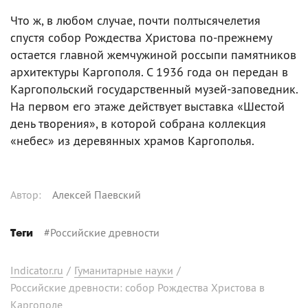
Что ж, в любом случае, почти полтысячелетия
спустя собор Рождества Христова по-прежнему
остается главной жемчужиной россыпи памятников
архитектуры Каргополя. С 1936 года он передан в
Каргопольский государственный музей-заповедник.
На первом его этаже действует выставка «Шестой
день творения», в которой собрана коллекция
«небес» из деревянных храмов Каргополья.
Автор
:
Алексей Паевский
#
Российские древности
Теги
Indicator.ru
/
Гуманитарные науки
/
Российские древности: собор Рождества Христова в
Каргополе