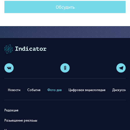
Обсудить
Новости
События
Фото дня
Цифровая энциклопедия
Дискуссион
Редакция
Размещение рекламы