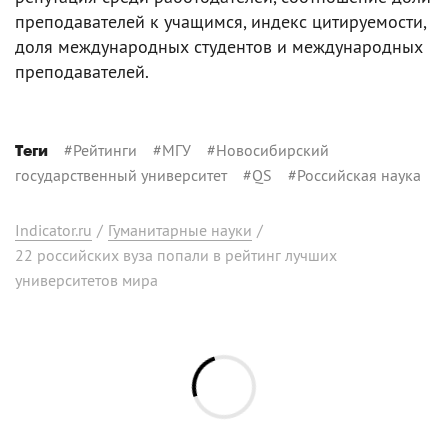
преподавателей к учащимся, индекс цитируемости,
доля международных студентов и международных
преподавателей.
#
Рейтинги
#
МГУ
#
Новосибирский
Теги
государственный университет
#
QS
#
Российская наука
Indicator.ru
/
Гуманитарные науки
/
22 российских вуза попали в рейтинг лучших
университетов мира