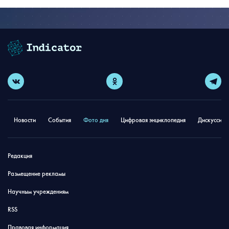
Новости
События
Фото дня
Цифровая энциклопедия
Дискуссион
Редакция
Размещение рекламы
Научным учреждениям
RSS
Правовая информация