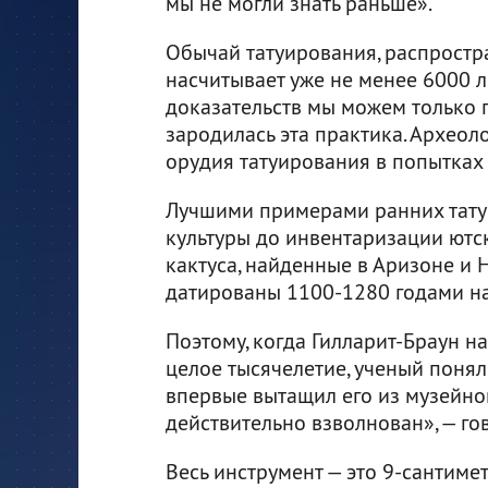
мы не могли знать раньше».
Обычай татуирования, распростр
насчитывает уже не менее 6000 л
доказательств мы можем только п
зародилась эта практика. Археол
орудия татуирования в попытках
Лучшими примерами ранних тату
культуры до инвентаризации ютс
кактуса, найденные в Аризоне и
датированы 1100-1280 годами н
Поэтому, когда Гилларит-Браун н
целое тысячелетие, ученый понял,
впервые вытащил его из музейног
действительно взволнован», — го
Весь инструмент — это 9-сантиме