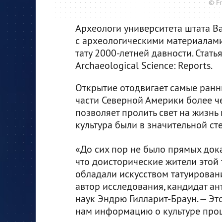
© F
Археологи университета штата В
с археологическими материалами
тату 2000-летней давности. Стать
Archaeological Science: Reports.
Открытие отодвигает самые ранн
части Северной Америки более че
позволяет пролить свет на жизнь
культура были в значительной ст
«До сих пор не было прямых дока
что доисторические жители этой
обладали искусством татуировани
автор исследования, кандидат а
наук Эндрю Гилларит-Браун. — Эт
нам информацию о культуре прош