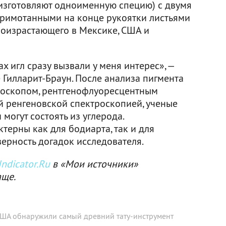
 изготовляют одноименную специю) с двумя
примотанными на конце рукоятки листьями
роизрастающего в Мексике, США и
х игл сразу вызвали у меня интерес», —
 Гилларит-Браун. После анализа пигмента
оскопом, рентгенофлуоресцентным
 ренгеновской спектроскопией, ученые
 могут состоять из углерода.
терны как для бодиарта, так и для
верность догадок исследователя.
ndicator.Ru
в «Мои источники»
аще.
США обнаружили самый древний тату-инструмент