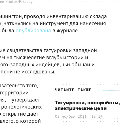
ree-Photos/Pixabay
ашингтон, проводя инвентаризацию склада
, наткнулись на инструмент для нанесения
я была
опубликована
в журнале
ие свидетельства татуировки западной
м на тысячелетие вглубь истории и
 юго-западных индейцев, чьи обычаи и
епени не исследованы.
зательств того,
ЧИТАЙТЕ ТАКЖЕ
 территории
я, — утверждает
Татуировки, нанороботы,
нтропологических
электрические цепи
о открытие дает
03 ноября 2016, 13:14
лого, о которой