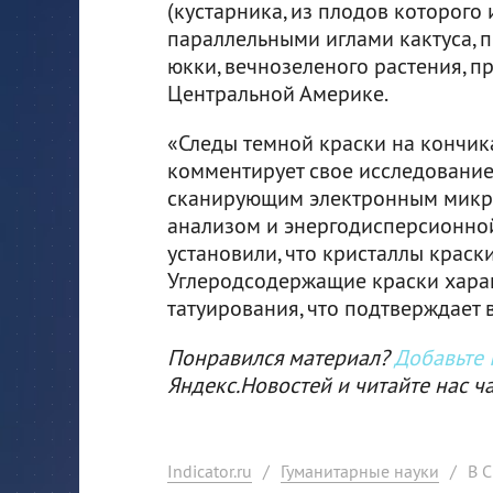
(кустарника, из плодов которого
параллельными иглами кактуса, 
юкки, вечнозеленого растения, п
Центральной Америке.
«Следы темной краски на кончика
комментирует свое исследование
сканирующим электронным микр
анализом и энергодисперсионной
установили, что кристаллы краски
Углеродсодержащие краски харак
татуирования, что подтверждает 
Понравился материал?
Добавьте I
Яндекс.Новостей и читайте нас ч
Indicator.ru
/
Гуманитарные науки
/
В 